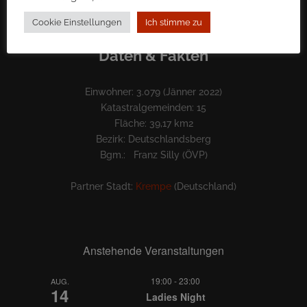
Cookie Einstellungen
Ich stimme zu
Daten & Fakten
Einwohner: 3.079 (Jänner 2022)
Katastralgemeinden: 15
Fläche: 39,17 km2
Bezirk: Deutschlandsberg
Bgm.: Franz Silly (ÖVP)
Partner Stadt:
Krempe
(Deutschland)
Anstehende Veranstaltungen
19:00
-
23:00
AUG.
14
Ladies Night