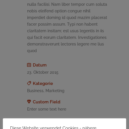
nulla facilisi. Nam liber tempor cum soluta
nobis eleifend option congue nihil
imperdiet doming id quod mazim placerat
facer possim assum. Typi non habent
claritatem insitam; est usus legentis in iis
qui facit eorum claritatem. Investigationes
demonstraverunt lectores legere me lius
quod
Datum
23. Oktober 2015
Kategorie
Business, Marketing
Custom Field
Enter some text here
Teilen
Diese Website verwendet Cookies - nähere