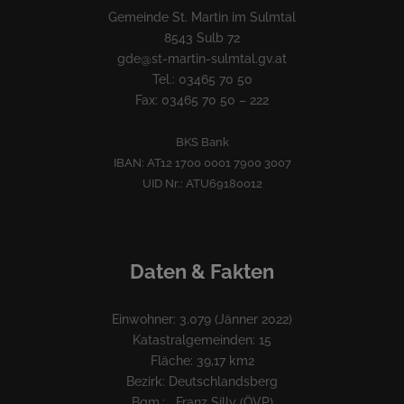
Gemeinde St. Martin im Sulmtal
8543 Sulb 72
gde@st-martin-sulmtal.gv.at
Tel.: 03465 70 50
Fax: 03465 70 50 – 222
BKS Bank
IBAN: AT12 1700 0001 7900 3007
UID Nr.: ATU69180012
Daten & Fakten
Einwohner: 3.079 (Jänner 2022)
Katastralgemeinden: 15
Fläche: 39,17 km2
Bezirk: Deutschlandsberg
Bgm.: Franz Silly (ÖVP)