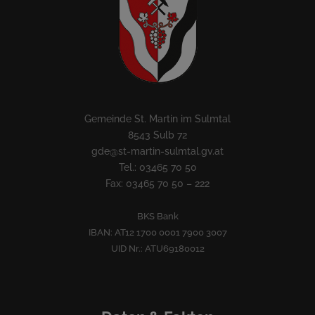
Gemeinde St. Martin im Sulmtal
8543 Sulb 72
gde@st-martin-sulmtal.gv.at
Tel.: 03465 70 50
Fax: 03465 70 50 – 222
BKS Bank
IBAN: AT12 1700 0001 7900 3007
UID Nr.: ATU69180012