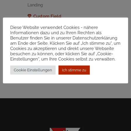
Landing
Custom Field
Enter some text here
Diese Website verwendet Cookies - nähere
Informationen dazu und zu Ihren Rechten als
Teilen
Benutzer finden Sie in unserer Datenschutzerklärung
am Ende der Seite. Klicken Sie auf „Ich stimme zu“, um
Cookies zu akzeptieren und direkt unsere Webseite
besuchen zu können, oder klicken Sie auf „Cookie-
Einstellungen“, um Ihre Cookies selbst zu verwalten.
Cookie Einstellungen
Ich stimme zu