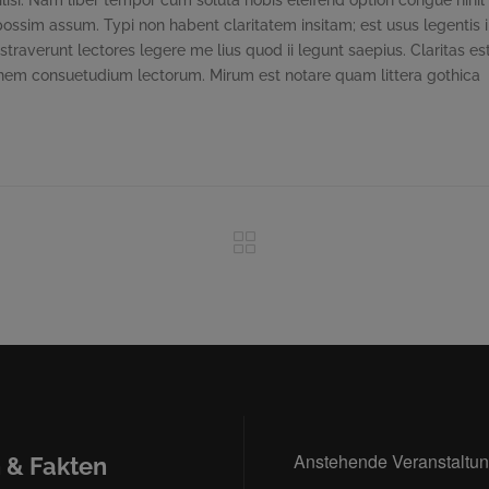
cilisi. Nam liber tempor cum soluta nobis eleifend option congue nihil
sim assum. Typi non habent claritatem insitam; est usus legentis in
traverunt lectores legere me lius quod ii legunt saepius. Claritas es
nem consuetudium lectorum. Mirum est notare quam littera gothica
Anstehende Veranstaltu
 & Fakten