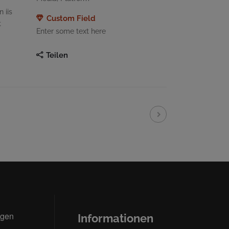
 iis
Custom Field
t
Enter some text here
Teilen
ngen
Informationen