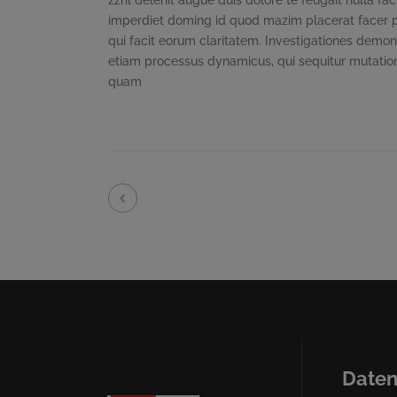
zzril delenit augue duis dolore te feugait nulla fa
imperdiet doming id quod mazim placerat facer pos
qui facit eorum claritatem. Investigationes demons
etiam processus dynamicus, qui sequitur mutatio
quam
Daten