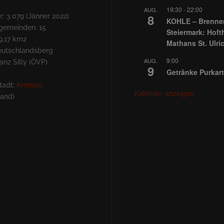
19:30
-
22:00
AUG.
8
: 3.079 (Jänner 2022)
KOHLE – Brennen
lgemeinden: 15
Steiermark: Hoft
9,17 km2
Mathans St. Ulri
Deutschlandsberg
9:00
AUG.
nz Silly (ÖVP)
9
Getränke Purkart
tadt:
Krempe
Kalender anzeigen
land)