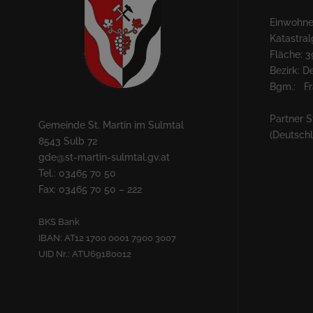
Einwohner
Katastra
Fläche: 3
Bezirk: 
Bgm.: Fra
Partner S
Gemeinde St. Martin im Sulmtal
(Deutsch
8543 Sulb 72
gde@st-martin-sulmtal.gv.at
Tel.: 03465 70 50
Fax: 03465 70 50 – 222
BKS Bank
IBAN: AT12 1700 0001 7900 3007
UID Nr.: ATU69180012