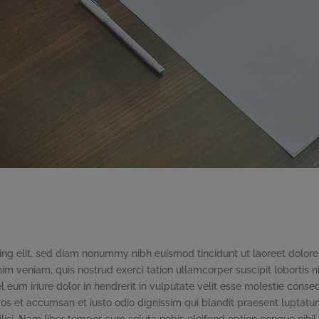
ing elit, sed diam nonummy nibh euismod tincidunt ut laoreet dolore
m veniam, quis nostrud exerci tation ullamcorper suscipit lobortis ni
um iriure dolor in hendrerit in vulputate velit esse molestie conse
o eros et accumsan et iusto odio dignissim qui blandit praesent luptat