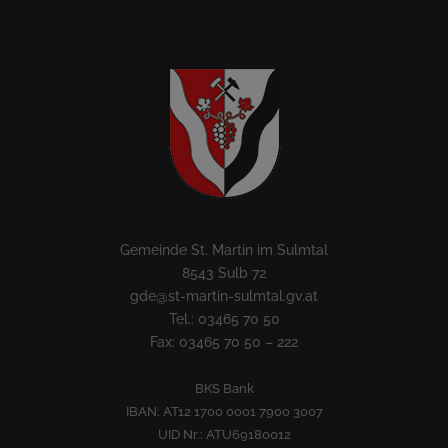
Gemeinde St. Martin im Sulmtal
8543 Sulb 72
gde@st-martin-sulmtal.gv.at
Tel.: 03465 70 50
Fax: 03465 70 50 – 222
BKS Bank
IBAN: AT12 1700 0001 7900 3007
UID Nr.: ATU69180012