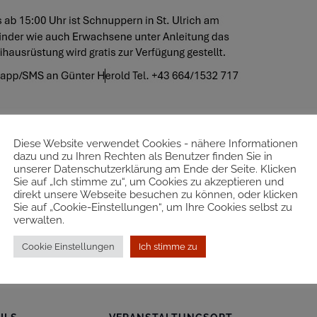
t einer gültigen AAA-Lizenz (
https://aaa3d.at
) oder als G
Diese Website verwendet Cookies - nähere Informationen
dazu und zu Ihren Rechten als Benutzer finden Sie in
 vor Turnierbeginn unter 3D-Skillboard (www.3dturnier.
unserer Datenschutzerklärung am Ende der Seite. Klicken
n des Freizeitclubs St. Ulrich i. G. gerne zur Verfügung
Sie auf „Ich stimme zu“, um Cookies zu akzeptieren und
direkt unsere Webseite besuchen zu können, oder klicken
Sie auf „Cookie-Einstellungen“, um Ihre Cookies selbst zu
5:00 Uhr ist Schnuppern in St. Ulrich am Sportplatz. A
verwalten.
schießen ausprobieren. Leihausrüstung wird gratis zur 
Cookie Einstellungen
Ich stimme zu
p/SMS an Günter Herold Tel. +43 664/1532 717