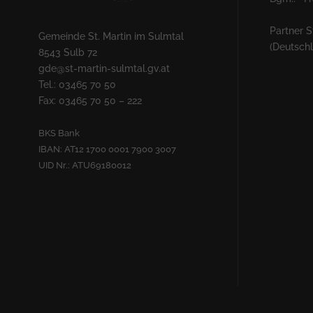
Partner S
Gemeinde St. Martin im Sulmtal
(Deutsch
8543 Sulb 72
gde@st-martin-sulmtal.gv.at
Tel.: 03465 70 50
Fax: 03465 70 50 – 222
BKS Bank
IBAN: AT12 1700 0001 7900 3007
UID Nr.: ATU69180012