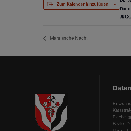
DETA
Zum Kalender hinzufügen
Datu
Juli 2
Martinische Nacht
Daten
Einwohner
Katastra
Fläche: 3
Bezirk: 
Bgm.: Fra