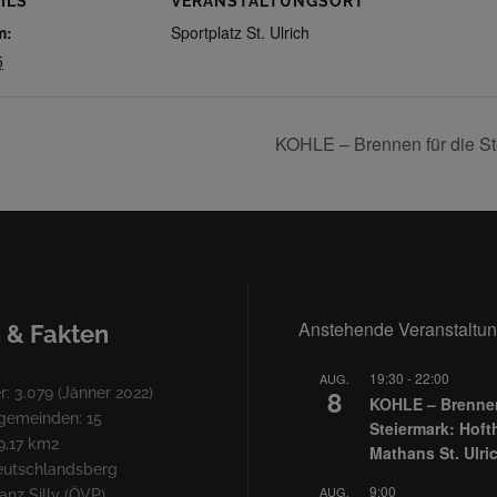
ILS
VERANSTALTUNGSORT
m:
Sportplatz St. Ulrich
5
KOHLE – Brennen für die Ste
Anstehende Veranstaltu
 & Fakten
19:30
-
22:00
AUG.
8
: 3.079 (Jänner 2022)
KOHLE – Brennen
lgemeinden: 15
Steiermark: Hoft
9,17 km2
Mathans St. Ulri
Deutschlandsberg
9:00
AUG.
nz Silly (ÖVP)