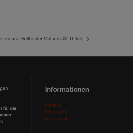
iermark: Hoftheater Mathans St. Ulrich
ngen
Informationen
Kontakt
 für die
Impressum
heater
Datenschutz
ch