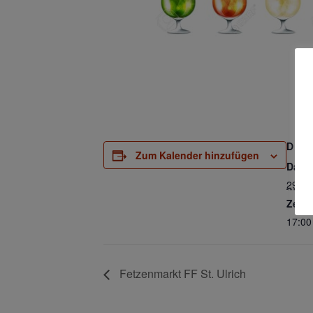
DETA
Zum Kalender hinzufügen
Datu
29. A
Zeit:
17:00
Fetzenmarkt FF St. Ulrich