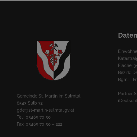
Daten
Einwohner
Katastra
Fläche: 3
Bezirk: 
Bgm.: Fra
Partner S
Gemeinde St. Martin im Sulmtal
(Deutsch
8543 Sulb 72
gde@st-martin-sulmtal.gv.at
Tel.: 03465 70 50
Fax: 03465 70 50 – 222