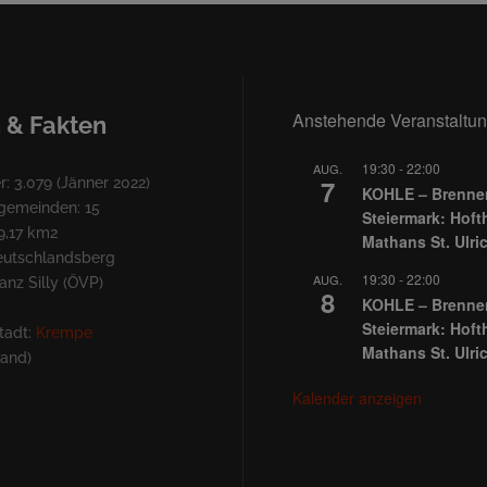
Anstehende Veranstaltu
 & Fakten
19:30
-
22:00
AUG.
7
: 3.079 (Jänner 2022)
KOHLE – Brennen
lgemeinden: 15
Steiermark: Hoft
9,17 km2
Mathans St. Ulri
Deutschlandsberg
19:30
-
22:00
AUG.
nz Silly (ÖVP)
8
KOHLE – Brennen
Steiermark: Hoft
tadt:
Krempe
Mathans St. Ulri
land)
Kalender anzeigen