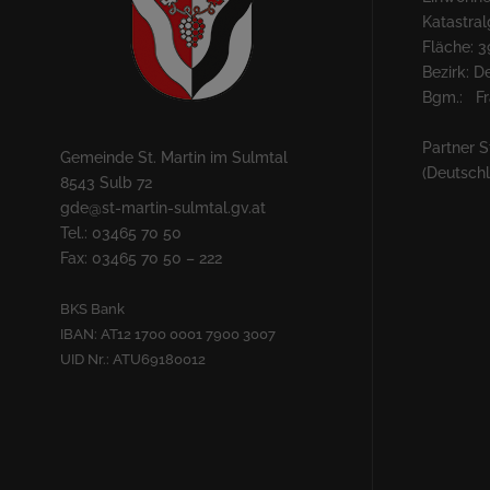
Katastra
Fläche: 3
Bezirk: 
Bgm.: Fra
Partner S
Gemeinde St. Martin im Sulmtal
(Deutsch
8543 Sulb 72
gde@st-martin-sulmtal.gv.at
Tel.: 03465 70 50
Fax: 03465 70 50 – 222
BKS Bank
IBAN: AT12 1700 0001 7900 3007
UID Nr.: ATU69180012