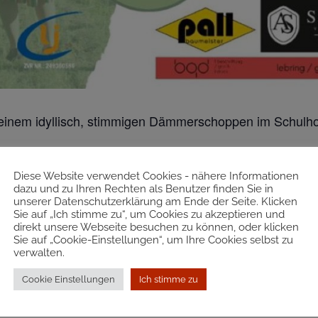
u einem idyllisch, stimmigen Dämmerschoppen im Schulho
 2023
Diese Website verwendet Cookies - nähere Informationen
dazu und zu Ihren Rechten als Benutzer finden Sie in
lrich und „Die Buam von Dahoam“
unserer Datenschutzerklärung am Ende der Seite. Klicken
Sie auf „Ich stimme zu“, um Cookies zu akzeptieren und
direkt unsere Webseite besuchen zu können, oder klicken
Sie auf „Cookie-Einstellungen“, um Ihre Cookies selbst zu
verwalten.
Cookie Einstellungen
Ich stimme zu