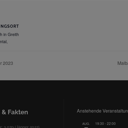
UNGSORT
h in Greith
mtal
,
r 2023
Maib
Anstehende Veranstaltu
 & Fakten
19:30
-
22:00
AUG.
: 3.079 (Jänner 2022)