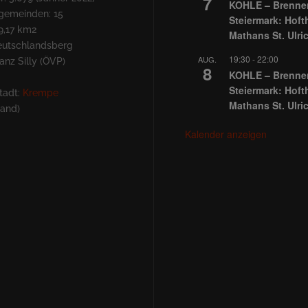
7
KOHLE – Brennen
lgemeinden: 15
Steiermark: Hoft
9,17 km2
Mathans St. Ulri
Deutschlandsberg
19:30
-
22:00
AUG.
nz Silly (ÖVP)
8
KOHLE – Brennen
Steiermark: Hoft
tadt:
Krempe
Mathans St. Ulri
land)
Kalender anzeigen