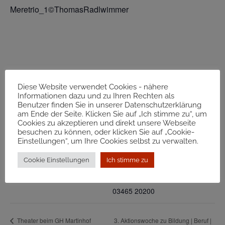
Meretrio_1©ThomasRadlwimmer
Diese Website verwendet Cookies - nähere
Informationen dazu und zu Ihren Rechten als
Zum Kalender hinzufügen
Benutzer finden Sie in unserer Datenschutzerklärung
am Ende der Seite. Klicken Sie auf „Ich stimme zu“, um
Cookies zu akzeptieren und direkt unsere Webseite
besuchen zu können, oder klicken Sie auf „Cookie-
DETAILS
VERANSTALTUNGSORT
Einstellungen“, um Ihre Cookies selbst zu verwalten.
Datum:
Greith-Haus St. Ulrich
Cookie Einstellungen
Ich stimme zu
Kopreinigg 90
8544
19. November 2022
Telefon
03465 20200
3. Aktionswoche zu Bildung | Beruf |
Theater beim GH Martinhof