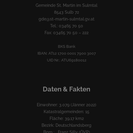
Gemeinde St. Martin im Sulmtal
8543 Sulb 72
gde@st-martin-sulmtal.gv.at
Tel.: 03465 70 50
Fax: 03465 70 50 – 222
BKS Bank
IBAN: AT12 1700 0001 7900 3007
UID Nr.: ATU69180012
Daten & Fakten
Einwohner: 3.079 (Jänner 2022)
Katastralgemeinden: 15
Fläche: 39,17 km2
Bezirk: Deutschlandsberg
Bgm.: Franz Silly (ÖVP)