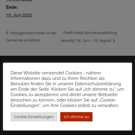
Ende:
19. Juni 2022
Greith-Haus Sommerausstellung
Schlagernacht-Karten in der
Gemeinde erhältlich!
„Venedig“ 24. Juni – 15. August
Diese Website verwendet Cookies - nähere
Informationen dazu und zu Ihren Rechten als
Benutzer finden Sie in unserer Datenschutzerklärung
am Ende der Seite. Klicken Sie auf „Ich stimme zu“, um
Cookies zu akzeptieren und direkt unsere Webseite
besuchen zu können, oder klicken Sie auf „Cookie-
Einstellungen“, um Ihre Cookies selbst zu verwalten.
Cookie Einstellungen
Ich stimme zu