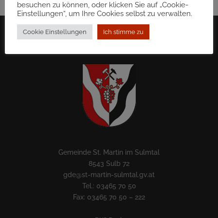
besuchen zu können, oder klicken Sie auf „Cookie-
Einstellungen“, um Ihre Cookies selbst zu verwalten.
Cookie Einstellungen
Ich stimme zu
Gemeinde St. Martin im Sulmtal
8543 Sulb 72
gde@st-martin-sulmtal.gv.at
Tel.: 03465 70 50
Fax: 03465 70 50 – 222