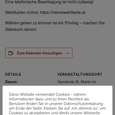
Eine telefonische Beantragung ist nicht zulässig!
Wahlkarten online: https://meinewahlkarte.at
Wählen gehen zu können ist ein Privileg – machen Sie
Gebrauch davon!
Zum Kalender hinzufügen
DETAILS
VERANSTALTUNGSORT
Datum:
Gemeinde St. Martin im
Sulmtal
23. März 2025
Diese Website verwendet Cookies - nähere
Informationen dazu und zu Ihren Rechten als
Klaus-Dieter Hartl: „ich
Offenes Tanzen Gasthaus Neuwirt-
Benutzer finden Sie in unserer Datenschutzerklärung
am Ende der Seite. Klicken Sie auf „Ich stimme zu“, um
Ferrari
vertraue“
Cookies zu akzeptieren und direkt unsere Webseite