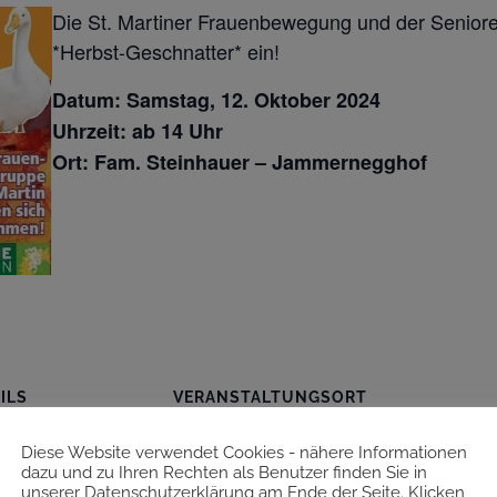
Die St. Martiner Frauenbewegung und der Senio
*Herbst-Geschnatter* ein!
Datum: Samstag, 12. Oktober 2024
Uhrzeit: ab 14 Uhr
Ort: Fam. Steinhauer – Jammernegghof
ILS
VERANSTALTUNGSORT
m:
Steinhauer-
Diese Website verwendet Cookies - nähere Informationen
Jammernegghof
ktober 2024
dazu und zu Ihren Rechten als Benutzer finden Sie in
8543
unserer Datenschutzerklärung am Ende der Seite. Klicken