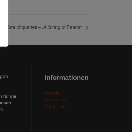
 Streichquartett – „A String of Pearls“
ngen
Informationen
Kontakt
 für die
Impressum
heater
Datenschutz
ch