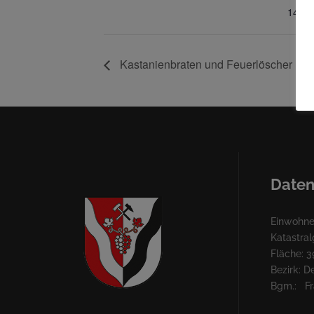
14:00
Kastanienbraten und Feuerlöscher Übe
Daten
Einwohner
Katastra
Fläche: 3
Bezirk: 
Bgm.: Fra