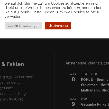
Sie auf „Ich stimme zu“, um Cookies zu akzeptieren und
 - 23:59
direkt unsere Webseite besuchen zu können, oder klicken
Sie auf „Cookie-Einstellungen“, um Ihre Cookies selbst zu
verwalten.
rprüfung
Simone Kopmajer & Band &
Cookie Einstellungen
Ich stimme zu
Anstehende Veranstaltu
 & Fakten
19:30
-
22:00
AUG.
8
: 3.079 (Jänner 2022)
KOHLE – Brennen
lgemeinden: 15
Steiermark: Hoft
9,17 km2
Mathans St. Ulri
Deutschlandsberg
9:00
AUG.
nz Silly (ÖVP)
9
Getränke Purkart