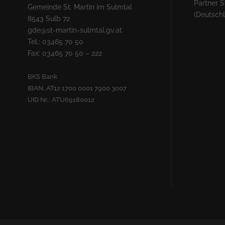
Partner S
Gemeinde St. Martin im Sulmtal
(Deutsch
8543 Sulb 72
gde@st-martin-sulmtal.gv.at
Tel.: 03465 70 50
Fax: 03465 70 50 – 222
BKS Bank
IBAN: AT12 1700 0001 7900 3007
UID Nr.: ATU69180012