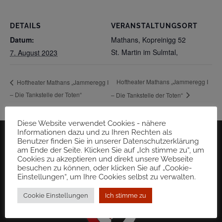
DETAILS
VERANSTALTUNGSORT
Datum:
Mathans, Kopreinigg 52
St. Martin im Sulmtal
,
7. August 2023
Hoftheater Mathans „Jammeregg I
Hoftheater Mathans „Jammeregg I
– Die Tankstelle der Toten“
– Die Tankstelle der Toten“
Diese Website verwendet Cookies - nähere
Informationen dazu und zu Ihren Rechten als
Benutzer finden Sie in unserer Datenschutzerklärung
am Ende der Seite. Klicken Sie auf „Ich stimme zu“, um
Cookies zu akzeptieren und direkt unsere Webseite
besuchen zu können, oder klicken Sie auf „Cookie-
Einstellungen“, um Ihre Cookies selbst zu verwalten.
Cookie Einstellungen
Ich stimme zu