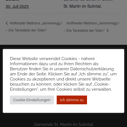
St. Martin im Sulmtal
,
30. Juli 2023
Hoftheater Mathans „Jammeregg I
Hoftheater Mathans „Jammeregg I
– Die Tankstelle der Toten“
– Die Tankstelle der Toten“
Diese Website verwendet Cookies - nähere
Informationen dazu und zu Ihren Rechten als
Benutzer finden Sie in unserer Datenschutzerklärung
am Ende der Seite. Klicken Sie auf „Ich stimme zu“, um
Cookies zu akzeptieren und direkt unsere Webseite
besuchen zu können, oder klicken Sie auf „Cookie-
Einstellungen“, um Ihre Cookies selbst zu verwalten.
Cookie Einstellungen
Ich stimme zu
Gemeinde St. Martin im Sulmtal