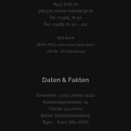
8543 Sulb 72
gde@st-martin-sulmtal.gv.at
Tel.: 03465 70 50
Fax: 03465 70 50 – 222
BKS Bank
IBAN: AT12 1700 0001 7900 3007
UID Nr.: ATU69180012
Daten & Fakten
Einwohner: 3.079 (Jänner 2022)
Katastralgemeinden: 15
Fläche: 39,17 km2
Bezirk: Deutschlandsberg
Bgm.: Franz Silly (ÖVP)