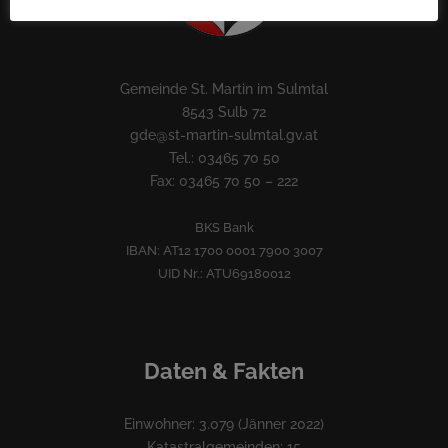
Gemeinde St. Martin im Sulmtal
8543 Sulb 72
gde@st-martin-sulmtal.gv.at
Tel.: 03465 70 50
Fax: 03465 70 50 – 222
BKS Bank
IBAN: AT12 1700 0001 7900 3007
UID Nr.: ATU69180012
Daten & Fakten
Einwohner: 3.079 (Jänner 2022)
Katastralgemeinden: 15