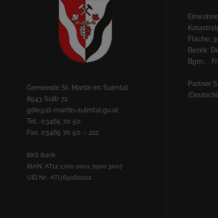
Einwohner
Katastra
Fläche: 3
Bezirk: 
Bgm.: Fra
Partner S
Gemeinde St. Martin im Sulmtal
(Deutsch
8543 Sulb 72
gde@st-martin-sulmtal.gv.at
Tel.: 03465 70 50
Fax: 03465 70 50 – 222
BKS Bank
IBAN: AT12 1700 0001 7900 3007
UID Nr.: ATU69180012