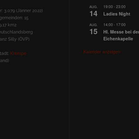
19:00
-
23:00
AUG.
14
: 3.079 (Jänner 2022)
Ladies Night
lgemeinden: 15
14:00
-
17:00
AUG.
9,17 km2
15
Hl. Messe bei de
Deutschlandsberg
Eichenkapelle
nz Silly (ÖVP)
Kalender anzeigen
tadt:
Krempe
land)