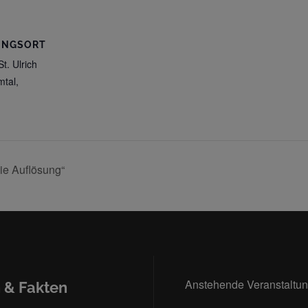
UNGSORT
t. Ulrich
mtal
,
ie Auflösung“
Anstehende Veranstaltu
 & Fakten