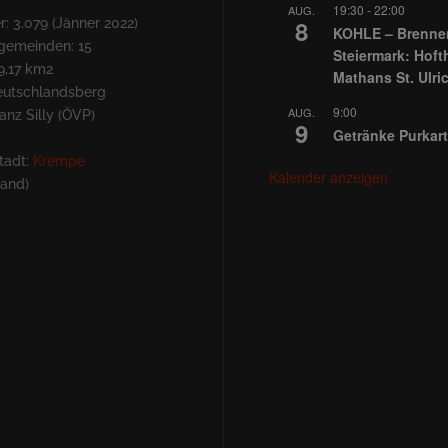
19:30
-
22:00
AUG.
8
: 3.079 (Jänner 2022)
KOHLE – Brennen
lgemeinden: 15
Steiermark: Hoft
9,17 km2
Mathans St. Ulri
Deutschlandsberg
9:00
AUG.
nz Silly (ÖVP)
9
Getränke Purkart
tadt:
Krempe
Kalender anzeigen
land)