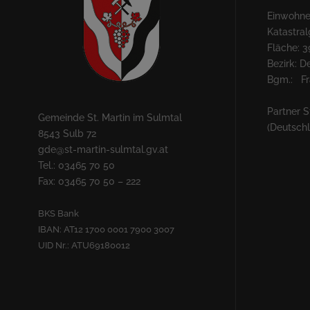
Einwohner
Katastra
Fläche: 3
Bezirk: 
Bgm.: Fra
Partner S
Gemeinde St. Martin im Sulmtal
(Deutsch
8543 Sulb 72
gde@st-martin-sulmtal.gv.at
Tel.: 03465 70 50
Fax: 03465 70 50 – 222
BKS Bank
IBAN: AT12 1700 0001 7900 3007
UID Nr.: ATU69180012