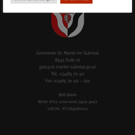
Gemeinde St. Martin im Sulmtal
8543 Sulb 72
gde@st-martin-sulmtal.gv.at
Tel.: 03465 70 50
Fax: 03465 70 50 – 222
BKS Bank
IBAN: AT12 1700 0001 7900 3007
UID Nr.: ATU69180012