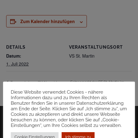
Zum Kalender hinzufügen
DETAILS
VERANSTALTUNGSORT
Datum:
VS St. Martin
1. Juli 2022
Fetzenmarkt der FF St. Martin im
Tanzworkshops GH Neuwirt-
Ferrari 01. Juli Eintritt frei
Sulmtal-Sonntag 03. Juli
Diese Website verwendet Cookies - nähere
Informationen dazu und zu Ihren Rechten als
Benutzer finden Sie in unserer Datenschutzerklärung
am Ende der Seite. Klicken Sie auf „Ich stimme zu“, um
Cookies zu akzeptieren und direkt unsere Webseite
besuchen zu können, oder klicken Sie auf „Cookie-
Einstellungen“, um Ihre Cookies selbst zu verwalten.
Cookie Einstellungen
Ich stimme zu