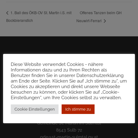
Offenes Tanzen beim GH
1. Ball des ÖKB-OV St. Martin i.S. mit
Bockbieranstich
Neuwirt-Ferrari
Diese Website verwendet Cookies - nähere
Informationen dazu und zu Ihren Rechten als
Benutzer finden Sie in unserer Datenschutzerklärung
am Ende der Seite. Klicken Sie auf „Ich stimme zu“, um
Cookies zu akzeptieren und direkt unsere Webseite
besuchen zu können, oder klicken Sie auf „Cookie-
Einstellungen“, um Ihre Cookies selbst zu verwalten.
Cookie Einstellungen
Ich stimme zu
Gemeinde St. Martin im Sulmtal
8543 Sulb 72
gde@st-martin-sulmtal.gv.at