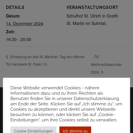
DETAILS
VERANSTALTUNGSORT
Datum:
Schulhof St. Ulrich in Greith
St. Martin im Sulmtal
,
14. Dezember 2024
Zeit:
16:30 - 20:00
Ö3
Einladung an alle St. Martiner: Tag der offenen
Tür Heizwerk St. Peter i.S.
Weihnachtswunder
2024
Diese Website verwendet Cookies - nähere
Informationen dazu und zu Ihren Rechten als
Benutzer finden Sie in unserer Datenschutzerklärung
am Ende der Seite. Klicken Sie auf „Ich stimme zu“, um
Cookies zu akzeptieren und direkt unsere Webseite
besuchen zu können, oder klicken Sie auf „Cookie-
Einstellungen“, um Ihre Cookies selbst zu verwalten.
Cookie Einstellungen
Ich stimme zu