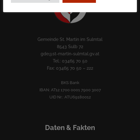
Gemeinde St. Martin im Sulmtal
8543 Sulb 72
gde@st-martin-sulmtal.gv.at
Tel.: 03465 70 50
Fax: 03465 70 50 – 222
BKS Bank
IBAN: AT12 1700 0001 7900 3007
UID Nr.: ATU69180012
Daten & Fakten