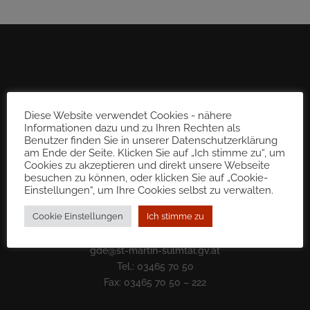
Diese Website verwendet Cookies - nähere
Informationen dazu und zu Ihren Rechten als
Benutzer finden Sie in unserer Datenschutzerklärung
am Ende der Seite. Klicken Sie auf „Ich stimme zu“, um
Cookies zu akzeptieren und direkt unsere Webseite
besuchen zu können, oder klicken Sie auf „Cookie-
Einstellungen“, um Ihre Cookies selbst zu verwalten.
Cookie Einstellungen
Ich stimme zu
Gemeinde St. Martin im Sulmtal
8543 Sulb 72
gde@st-martin-sulmtal.gv.at
Tel.: 03465 70 50
Fax: 03465 70 50 – 222