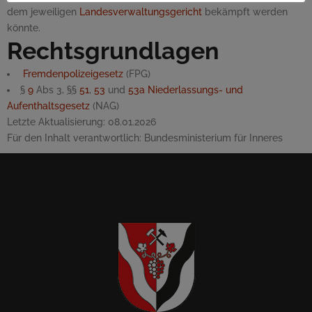
dem jeweiligen
Landesverwaltungsgericht
bekämpft werden
könnte.
Rechtsgrundlagen
Fremdenpolizeigesetz
(FPG)
§
9
Abs 3,
§§
51
,
53
und
53a
Niederlassungs- und
Aufenthaltsgesetz
(NAG)
Letzte Aktualisierung:
08.01.2026
Für den Inhalt verantwortlich:
Bundesministerium für Inneres