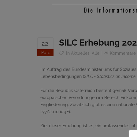
SILC Erhebung 20
22
März
In
Aktuelles
,
Alle
Kommentare
Im Auftrag des Bundesministeriums für Sozial
Lebensbedingungen (
SILC = Statistics on Income
Für die Republik Österreich besteht gemäß Ver
europäischen Verordnungen im Bereich Einkomme
Eingliederung. Zusätzlich gibt es eine national
277/2010 idgF).
Ziel dieser Erhebung ist es, ein umfassendes, o