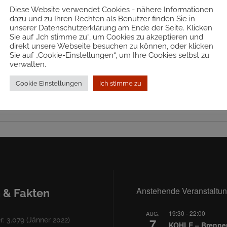
. Dazu werden private Haushalte in ganz Österreich mittels Zufallsst
Diese Website verwendet Cookies - nähere Informationen
icht.
dazu und zu Ihren Rechten als Benutzer finden Sie in
unserer Datenschutzerklärung am Ende der Seite. Klicken
Sie auf „Ich stimme zu“, um Cookies zu akzeptieren und
Nähere Informationen
direkt unsere Webseite besuchen zu können, oder klicken
Sie auf „Cookie-Einstellungen“, um Ihre Cookies selbst zu
verwalten.
Nähere Informationen II
Cookie Einstellungen
Ich stimme zu
Anstehende Veranstaltu
 & Fakten
19:30
-
22:00
AUG.
7
: 3.079 (Jänner 2022)
KOHLE – Brennen