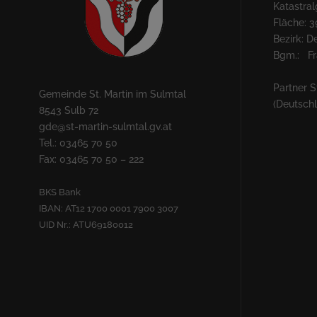
Katastra
Fläche: 3
Bezirk: 
Bgm.: Fra
Partner S
Gemeinde St. Martin im Sulmtal
(Deutsch
8543 Sulb 72
gde@st-martin-sulmtal.gv.at
Tel.: 03465 70 50
Fax: 03465 70 50 – 222
BKS Bank
IBAN: AT12 1700 0001 7900 3007
UID Nr.: ATU69180012