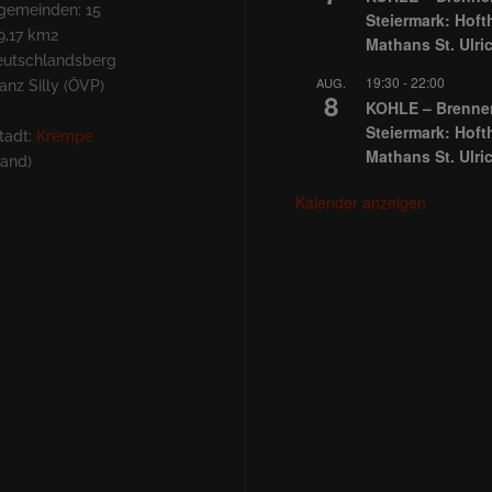
lgemeinden: 15
Steiermark: Hoft
9,17 km2
Mathans St. Ulri
Deutschlandsberg
19:30
-
22:00
AUG.
nz Silly (ÖVP)
8
KOHLE – Brennen
Steiermark: Hoft
tadt:
Krempe
Mathans St. Ulri
land)
Kalender anzeigen