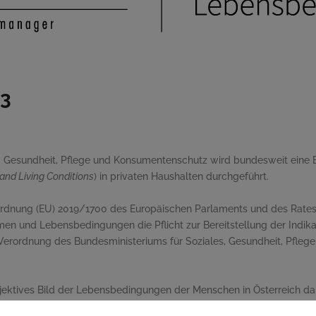
23
es, Gesundheit, Pflege und Konsumentenschutz wird bundesweit ein
 and Living Conditions
) in privaten Haushalten durchgeführt.
ordnung (EU) 2019/1700 des Europäischen Parlaments und des Rate
n und Lebensbedingungen die Pflicht zur Bereitstellung der Indika
e Verordnung des Bundesministeriums für Soziales, Gesundheit, Pfleg
bjektives Bild der Lebensbedingungen der Menschen in Österreich dar