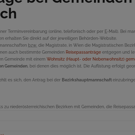
ich
ner Terminvereinbarung (online, telefonisch oder per
E
-Mail). Bei m
nen erhalten Sie direkt auf der jeweiligen Behörden-Website.
ptmannschaften
bzw.
die Magistrate, in Wien die Magistratischen Bezir
nehmen auch bestimmte Gemeinden
Reisepassanträge
entgegen und lei
enen Gemeinde mit einem
Wohnsitz (Haupt- oder Nebenwohnsitz) gem
hen Gemeinden
, bei denen dies möglich ist. Die Auflistung erfolgt ge
ehlt es sich, den Antrag bei der
Bezirkshauptmannschaft
einzubring
nks zu niederösterreichischen Bezirken mit Gemeinden, die Reisepa