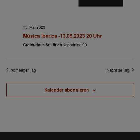
n
a
g
A
l
13. Mai 2023
n
Música Ibérica -13.05.2023 20 Uhr
t
s
i
Greith-Haus St. Ulrich
Kopreinigg 90
u
c
h
n
t
Vorheriger Tag
Nächster Tag
g
e
n
Kalender abonnieren
e
-
N
n
a
S
v
i
u
g