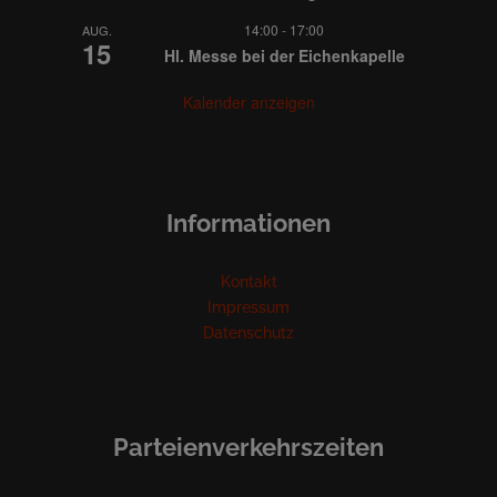
a
14:00
-
17:00
AUG.
15
Hl. Messe bei der Eichenkapelle
t
Kalender anzeigen
i
o
n
Informationen
Kontakt
Impressum
Datenschutz
Parteienverkehrszeiten