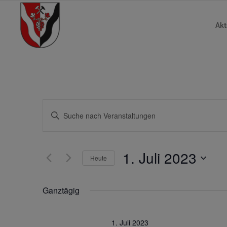
Akt
V
Bitte
Schlüsselwort
e
eingeben.
Suche
r
1. Juli 2023
Heute
nach
a
Veranstaltungen
Datum
Schlüsselwort.
wählen.
Ganztägig
n
s
1. Juli 2023