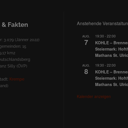
Anstehende Veranstaltu
 & Fakten
19:30
-
22:00
AUG.
7
: 3.079 (Jänner 2022)
KOHLE – Brennen
lgemeinden: 15
Steiermark: Hoft
9,17 km2
Mathans St. Ulri
Deutschlandsberg
19:30
-
22:00
AUG.
nz Silly (ÖVP)
8
KOHLE – Brennen
Steiermark: Hoft
tadt:
Krempe
Mathans St. Ulri
land)
Kalender anzeigen