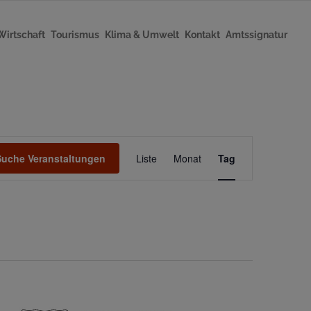
Wirtschaft
Tourismus
Klima & Umwelt
Kontakt
Amtssignatur
V
Suche Veranstaltungen
Liste
Monat
Tag
e
r
a
n
s
t
a
l
t