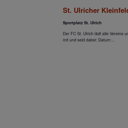
t
St. Ulricher Kleinfel
a
Sportplatz St. Ulrich
l
Der FC St. Ulrich lädt alle Vereine 
mit und seid dabei: Datum:...
t
u
n
g
e
n
S