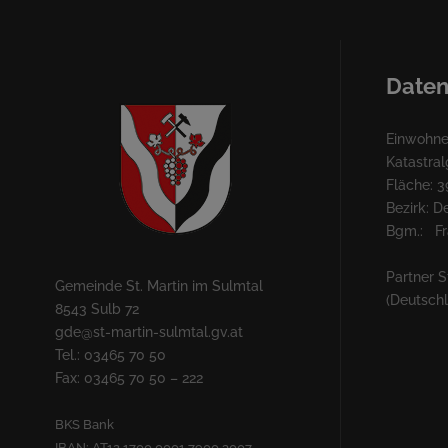
c
h
Daten
t
Einwohner
e
Katastra
Fläche: 3
n
Bezirk: 
Bgm.: Fra
,
Partner S
N
Gemeinde St. Martin im Sulmtal
(Deutsch
8543 Sulb 72
a
gde@st-martin-sulmtal.gv.at
Tel.: 03465 70 50
v
Fax: 03465 70 50 – 222
i
BKS Bank
IBAN: AT12 1700 0001 7900 3007