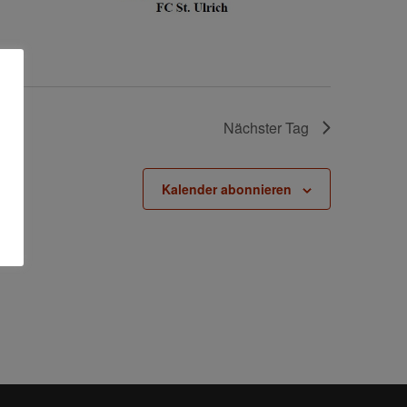
g
a
t
i
o
Nächster Tag
n
Kalender abonnieren